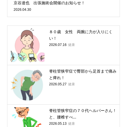
京谷達也 出張施術会開催のお知らせ！
2026.04.30
８０歳 女性 両腕に力が入りにく
い！
健康
2026.07.16
脊柱管狭窄症で臀部から足首まで痛み
と痺れ！
健康
2026.05.27
脊柱管狭窄症の７０代ヘルパーさん！
と、腰椎すべ...
健康
2026.05.13