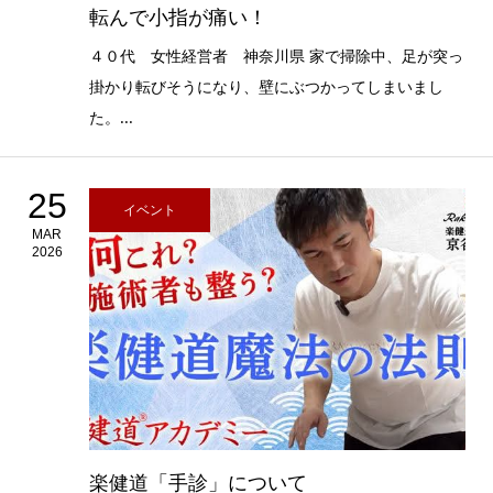
転んで小指が痛い！
４０代 女性経営者 神奈川県 家で掃除中、足が突っ
掛かり転びそうになり、壁にぶつかってしまいまし
た。...
25
イベント
MAR
2026
楽健道「手診」について