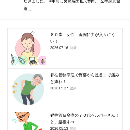
だきました。 4年前に突然脳出血で倒れ、左半身完全
麻...
８０歳 女性 両腕に力が入りにく
い！
健康
2026.07.16
脊柱管狭窄症で臀部から足首まで痛み
と痺れ！
健康
2026.05.27
脊柱管狭窄症の７０代ヘルパーさん！
と、腰椎すべ...
健康
2026.05.13