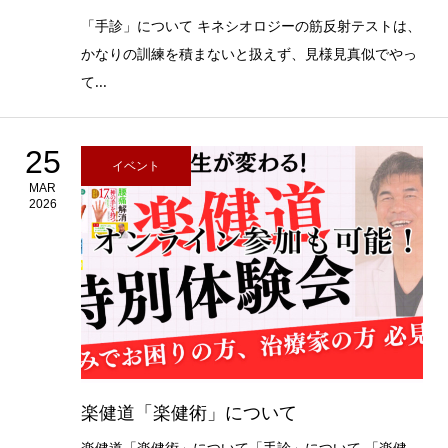
「手診」について キネシオロジーの筋反射テストは、
かなりの訓練を積まないと扱えず、見様見真似でやっ
て...
25
イベント
MAR
2026
楽健道「楽健術」について
楽健道「楽健術」について「手診」について 「楽健