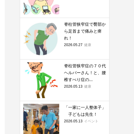
脊柱管狭窄症で臀部か
ら足首まで痛みと痺
れ！
健康
2026.05.27
脊柱管狭窄症の７０代
ヘルパーさん！と、腰
椎すべり症の...
健康
2026.05.13
「一家に一人整体子」
子どもは先生！
イベント
2026.05.13