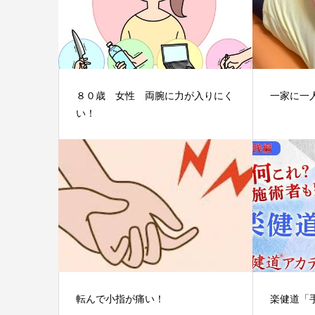
８０歳 女性 両腕に力が入りにく
一家に一
い！
転んで小指が痛い！
楽健道「