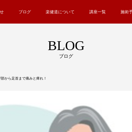
せ
ブログ
楽健道について
講座一覧
施術
BLOG
ブログ
臀部から足首まで痛みと痺れ！