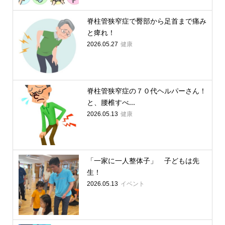
脊柱管狭窄症で臀部から足首まで痛み
と痺れ！
健康
2026.05.27
脊柱管狭窄症の７０代ヘルパーさん！
と、腰椎すべ...
健康
2026.05.13
「一家に一人整体子」 子どもは先
生！
イベント
2026.05.13