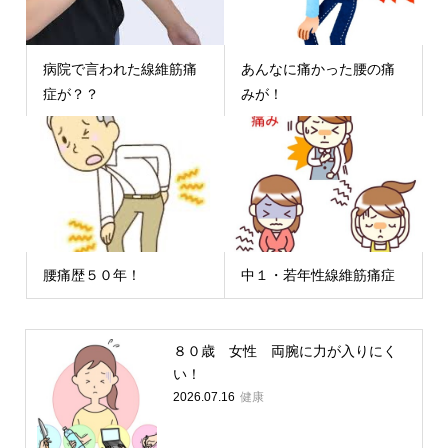
病院で言われた線維筋痛
あんなに痛かった腰の痛
症が？？
みが！
腰痛歴５０年！
中１・若年性線維筋痛症
８０歳 女性 両腕に力が入りにく
い！
健康
2026.07.16