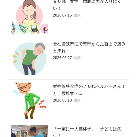
８０歳 女性 両腕に力が入りにく
い！
健康
2026.07.16
脊柱管狭窄症で臀部から足首まで痛み
と痺れ！
健康
2026.05.27
脊柱管狭窄症の７０代ヘルパーさん！
と、腰椎すべ...
健康
2026.05.13
「一家に一人整体子」 子どもは先
生！