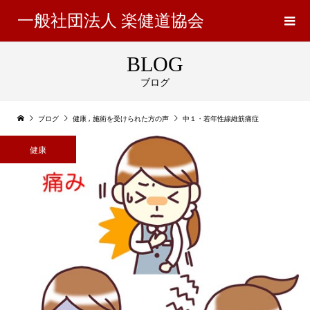
一般社団法人 楽健道協会
BLOG
ブログ
ブログ
健康
,
施術を受けられた方の声
中１・若年性線維筋痛症
健康