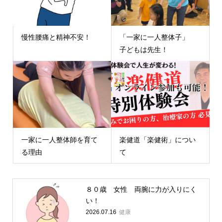
慢性腰痛と精神不安！
「一家に一人整体子」
子どもは先生！
一家に一人整体師を育て
楽健道「楽健術」につい
る理由
て
８０歳 女性 両腕に力が入りにく
い！
健康
2026.07.16