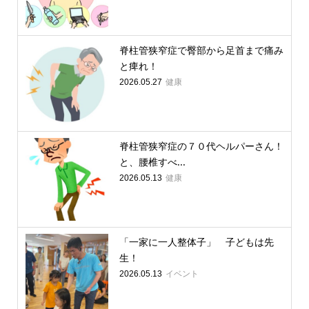
脊柱管狭窄症で臀部から足首まで痛み
と痺れ！
健康
2026.05.27
脊柱管狭窄症の７０代ヘルパーさん！
と、腰椎すべ...
健康
2026.05.13
「一家に一人整体子」 子どもは先
生！
イベント
2026.05.13