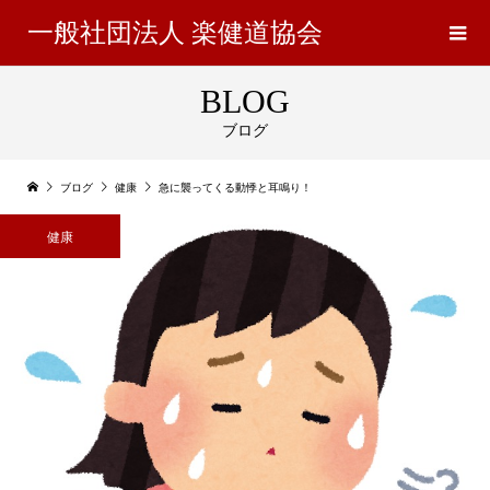
一般社団法人 楽健道協会
BLOG
ブログ
ブログ
健康
急に襲ってくる動悸と耳鳴り！
健康